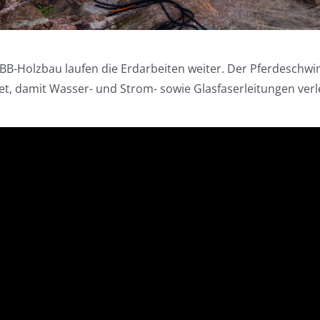
HBB-Holzbau laufen die Erdarbeiten weiter. Der Pferdeschwi
et, damit Wasser- und Strom- sowie Glasfaserleitungen ver