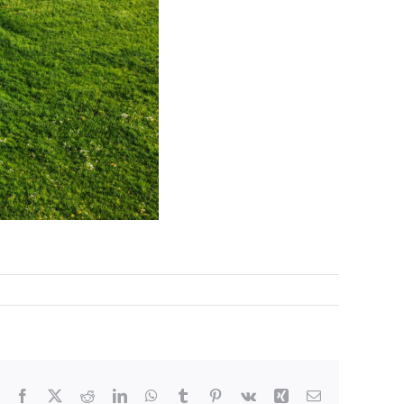
Facebook
X
Reddit
LinkedIn
WhatsApp
Tumblr
Pinterest
Vk
Xing
E-