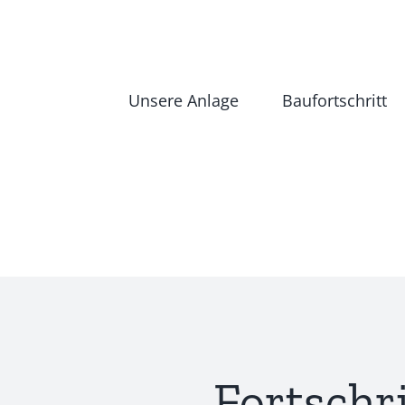
Zum
Inhalt
springen
Unsere Anlage
Baufortschritt
Fortschr