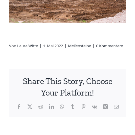
Von
Laura Witte
|
1. Mai 2022
|
Meilensteine
|
0 Kommentare
Share This Story, Choose
Your Platform!
Facebook
X
Reddit
LinkedIn
WhatsApp
Tumblr
Pinterest
Vk
Xing
E-
Mail