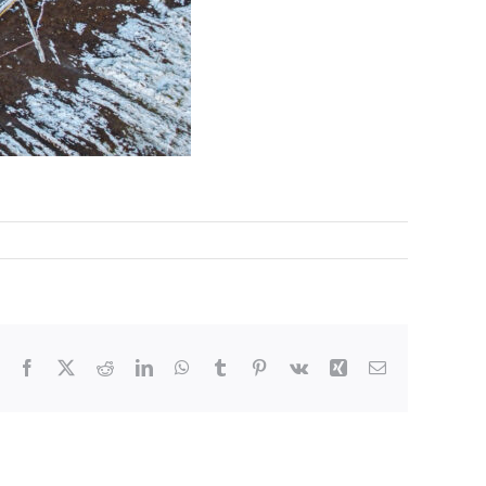
Facebook
X
Reddit
LinkedIn
WhatsApp
Tumblr
Pinterest
Vk
Xing
E-
Mail