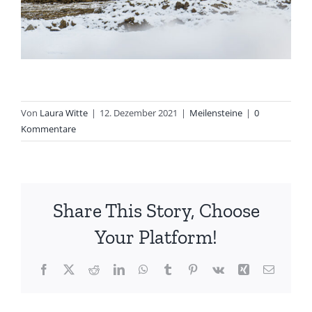
Von
Laura Witte
|
12. Dezember 2021
|
Meilensteine
|
0
Kommentare
Share This Story, Choose
Your Platform!
Facebook
X
Reddit
LinkedIn
WhatsApp
Tumblr
Pinterest
Vk
Xing
E-
Mail